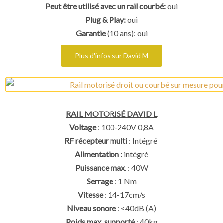
Peut être utilisé avec un rail courbé:
oui
Plug & Play:
oui
Garantie
(10 ans): oui
Plus d'infos sur David M
RAIL MOTORISÉ DAVID L
Voltage
: 100-240V 0,8A
RF récepteur multi
: Intégré
Alimentation :
intégré
Puissance max
. : 40W
Serrage
: 1 Nm
Vitesse
: 14-17cm/s
Niveau sonore
: <40dB (A)
Poids max. supporté
: 40kg