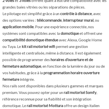
2 voies
et
3 voies
offrent quant à eux une compatibilité avec les
grandes baies vitrées ou les séparations de pièces.
Le pilotage est simplifié grâce à un
contrôle à distance
, avec
des options variées :
télécommande
,
interrupteur mural
, ou
application mobile
. Pour une expérience connectée, nos
systèmes sont compatibles avec la
domotique
et offrent une
compatibilité domotique étendue
avec Alexa, Google Home
ou Tuya. Le
kit rail motorisé wifi
permet une gestion
intelligente et centralisée, même à distance. Il est également
possible de programmer des
horaires d’ouverture et de
fermeture automatique
, en fonction de la lumière du jour ou de
vos habitudes, grâce à la
programmation horaire ouverture
fermeture
intégrée.
Nos rails sont disponibles dans plusieurs gammes et marques
premium. Vous pouvez opter pour un
rail motorisé Somfy
,
référence reconnue pour sa fiabilité et son intégration
domotique. Le
rail motorisé Mottura
offre un design italien