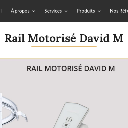
l
À propos
Services
Produits
Nos Réf
Rail Motorisé David M