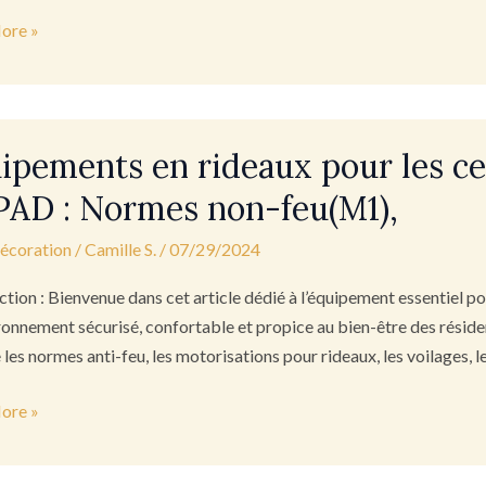
ore »
s
ments
ipements en rideaux pour les cen
AD : Normes non-feu(M1),
décoration
/
Camille S.
/
07/29/2024
ction : Bienvenue dans cet article dédié à l’équipement essentiel pou
ronnement sécurisé, confortable et propice au bien-être des réside
e les normes anti-feu, les motorisations pour rideaux, les voilages, 
ore »
D
s
s