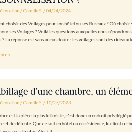
décoration
/
Camille S.
/
04/24/2024
GES
 choisir des Voilages pour son hôtel ou ses Bureaux ? Où choisir 
S
 pour ses Voilages ? Voilà les questions auxquelles nous répondrons !
s ? La réponse est sans aucun doute : les voilages sont des rideaux 
RES
ore »
IELS
NS
age
NNALISATION
abillage d’une chambre, un élémen
e,
décoration
/
Camille S.
/
10/27/2023
t
re est la pièce la plus intimiste, c’est donc un endroit privilégié p
re et de détente. Que ce soit en hôtel ou en résidence, le client re
avec ses attentes. Ainsi, il