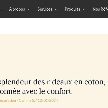
l
À propos
Services
Produits
Nos Réf
splendeur des rideaux en coton, s
ur
ionnée avec le confort
décoration
/
Camille S.
/
12/01/2024