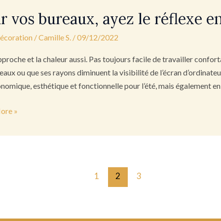
r vos bureaux, ayez le réflexe en
,
décoration
/
Camille S.
/
09/12/2022
proche et la chaleur aussi. Pas toujours facile de travailler confor
aux ou que ses rayons diminuent la visibilité de l’écran d’ordinateur
ur
onomique, esthétique et fonctionnelle pour l’été, mais également en
ore »
1
2
3