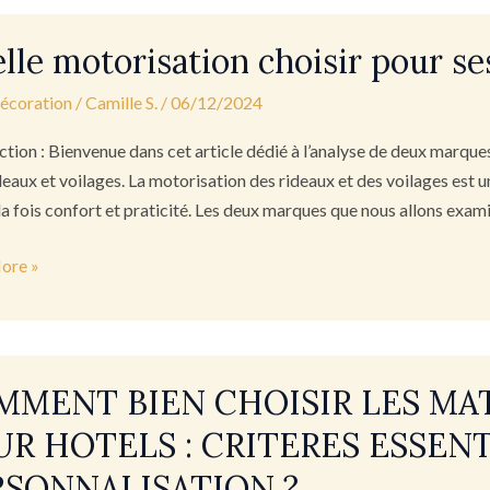
lle motorisation choisir pour se
ation
,
s.
décoration
/
Camille S.
/
06/12/2024
ction : Bienvenue dans cet article dédié à l’analyse de deux marqu
deaux et voilages. La motorisation des rideaux et des voilages est 
 la fois confort et praticité. Les deux marques que nous allons exam
ore »
ENT
MMENT BIEN CHOISIR LES MA
IR
R HOTELS : CRITERES ESSENT
RSONNALISATION ?
IAUX