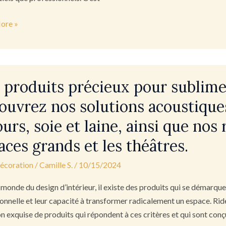
que
ore »
 produits précieux pour sublimer
s
x
ouvrez nos solutions acoustiques
ours, soie et laine, ainsi que no
r
aces grands et les théâtres.
s
décoration
/
Camille S.
/
10/15/2024
rez
 monde du design d’intérieur, il existe des produits qui se démarque
onnelle et leur capacité à transformer radicalement un espace. Rid
ns
on exquise de produits qui répondent à ces critères et qui sont con
ques,