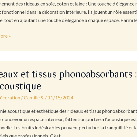
inement des rideaux en soie, coton et laine : Une touche d’élégance 
 fonctionnel dans la décoration intérieure. Ils jouent un rôle essen
te, tout en ajoutant une touche d’élégance à chaque espace. Parmi le
ore »
nce
ée
x
eaux et tissus phonoabsorbants 
acoustique
bsorbants
décoration
/
Camille S.
/
11/15/2024
nie
nie acoustique et esthétique des rideaux et tissus phonoabsorbants :
de concevoir un espace intérieur, l’attention portée à l’acoustique e
nnelle. Les bruits indésirables peuvent perturber la tranquillité et
tiels que professionnels. C’est