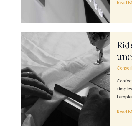
Read M
Rideau
Rid
et
voilage
une
sur
Conseil
mesure
5
Confect
étapes
simples
de
L’ample
confect
pour
Read M
une
adaptat
parfait