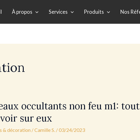
l
À propos
Services
Produits
Nos Réf
ation
x
eaux occultants non feu m1: tout
nts
avoir sur eux
s & décoration
/
Camille S.
/
03/24/2023