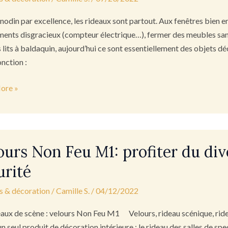
nodin par excellence, les rideaux sont partout. Aux fenêtres bien e
ments disgracieux (compteur électrique…), fermer des meubles sans
s lits à baldaquin, aujourd’hui ce sont essentiellement des objets d
onction :
ore »
ours Non Feu M1: profiter du di
urité
s & décoration
/
Camille S.
/
04/12/2022
r
eaux de scène : velours Non Feu M1 Velours, rideau scénique, rid
ssement
un seul produit de décoration intérieure : le rideau des salles de s