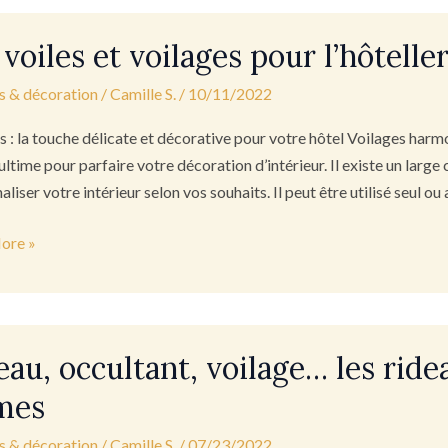
 voiles et voilages pour l’hôteller
s & décoration
/
Camille S.
/
10/11/2022
s
 : la touche délicate et décorative pour votre hôtel Voilages harmoni
erie
ultime pour parfaire votre décoration d’intérieur. Il existe un larg
aliser votre intérieur selon vos souhaits. Il peut être utilisé seul 
ore »
eau, occultant, voilage… les ride
nt,
e…
mes
s & décoration
/
Camille S.
/
07/23/2022