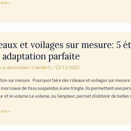
ore »
x
eaux et voilages sur mesure: 5 é
s
 adaptation parfaite
s & décoration
/
Camille S.
/
12/15/2022
:
ion sur mesure Pourquoi faire des rideaux et voilages sur mesure ?
 morceaux de tissu suspendus à une tringle. Ils permettent une pers
ur et le volume Le volume, ou l’ampleur, permet d’obtenir de belles 
ion
ore »
ion
e