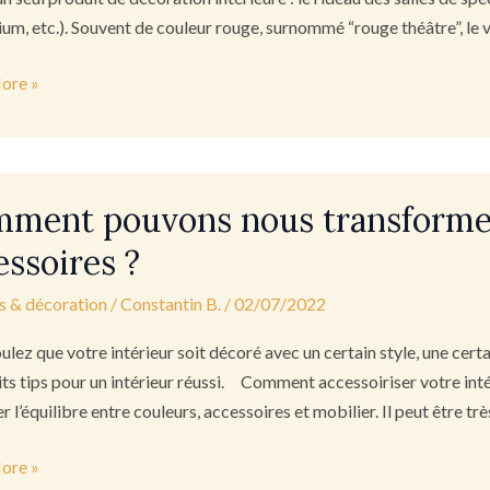
ium, etc.). Souvent de couleur rouge, surnommé “rouge théâtre”, le
é
ore »
nt
ment pouvons nous transformer
s
essoires ?
rmer
s & décoration
/
Constantin B.
/
02/07/2022
ulez que votre intérieur soit décoré avec un certain style, une ce
its tips pour un intérieur réussi. Comment accessoiriser votre int
er l’équilibre entre couleurs, accessoires et mobilier. Il peut être 
ires
ore »